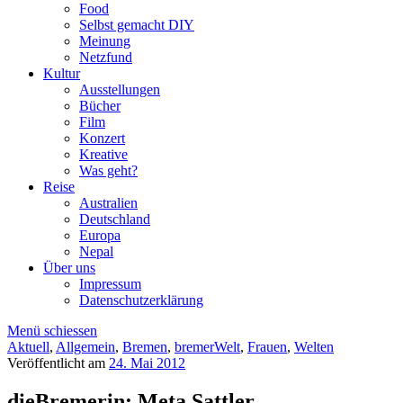
Food
Selbst gemacht DIY
Meinung
Netzfund
Kultur
Ausstellungen
Bücher
Film
Konzert
Kreative
Was geht?
Reise
Australien
Deutschland
Europa
Nepal
Über uns
Impressum
Datenschutzerklärung
Menü schiessen
Aktuell
,
Allgemein
,
Bremen
,
bremerWelt
,
Frauen
,
Welten
Veröffentlicht am
24. Mai 2012
dieBremerin: Meta Sattler,