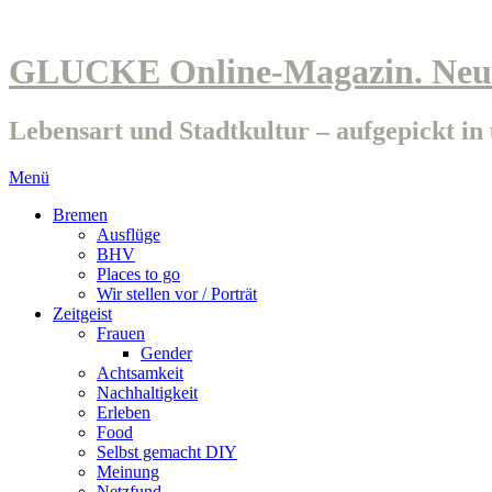
GLUCKE Online-Magazin. Neue
Lebensart und Stadtkultur – aufgepickt i
Menü
Bremen
Ausflüge
BHV
Places to go
Wir stellen vor / Porträt
Zeitgeist
Frauen
Gender
Achtsamkeit
Nachhaltigkeit
Erleben
Food
Selbst gemacht DIY
Meinung
Netzfund