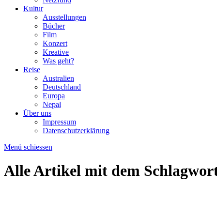
Kultur
Ausstellungen
Bücher
Film
Konzert
Kreative
Was geht?
Reise
Australien
Deutschland
Europa
Nepal
Über uns
Impressum
Datenschutzerklärung
Menü schiessen
Alle Artikel mit dem Schlagwor
#Draussen: So war´s auf der Messe für Fa