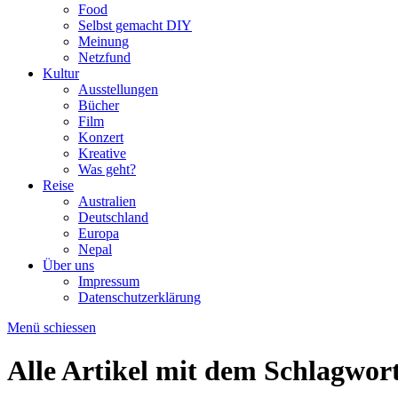
Kultur
Ausstellungen
Bücher
Film
Konzert
Kreative
Was geht?
Reise
Australien
Deutschland
Europa
Nepal
Über uns
Impressum
Datenschutzerklärung
Menü schiessen
Alle Artikel mit dem Schlagwor
#Lesestoff: 6 Lesezeichen von Bremer Kre