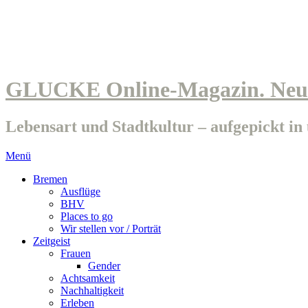
GLUCKE Online-Magazin. Neue
Lebensart und Stadtkultur – aufgepickt i
Menü
Bremen
Ausflüge
BHV
Places to go
Wir stellen vor / Porträt
Zeitgeist
Frauen
Gender
Achtsamkeit
Nachhaltigkeit
Erleben
Food
Selbst gemacht DIY
Meinung
Netzfund