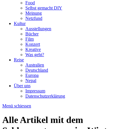
Food
Selbst gemacht DIY
Meinung
Netzfund
Kultur
Ausstellungen
Bücher
Film
Konzert
Kreative
Was geht?
Reise
Australien
Deutschland
Europa
Nepal
Über uns
Impressum
Datenschutzerklärung
Menü schiessen
Alle Artikel mit dem